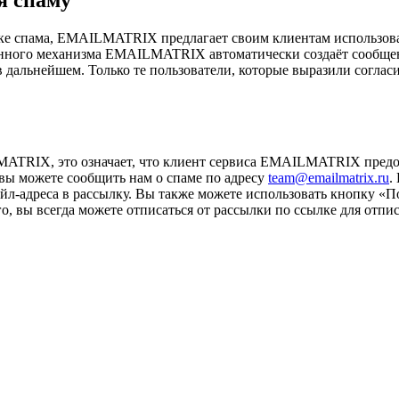
е спама, EMAILMATRIX предлагает своим клиентам использоват
данного механизма EMAILMATRIX автоматически создаёт сообщени
в дальнейшем. Только те пользователи, которые выразили соглас
ATRIX, это означает, что клиент сервиса EMAILMATRIX предос
о вы можете сообщить нам о спаме по адресу
team@emailmatrix.ru
.
л-адреса в рассылку. Вы также можете использовать кнопку «П
 того, вы всегда можете отписаться от рассылки по ссылке для от