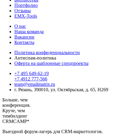
Портфолио
Отзывы
EMX-Tools
О нас
Наша команда
Вакансии
Контакты
Политика конфиденциальности
Антиспам-политика
Оферта на шаблонные спецпроекты
+7 495 649-62-19
+7 4912 777-566
team@emailmatrix.ru
г. Рязань, 390010, ул. Октябрьская, д. 65, H269
Больше,
чем
конференция.
Круче, чем
тимбилдинг
CRM
CAMP*
Выездной форум-лагерь для CRM-маркетологов.