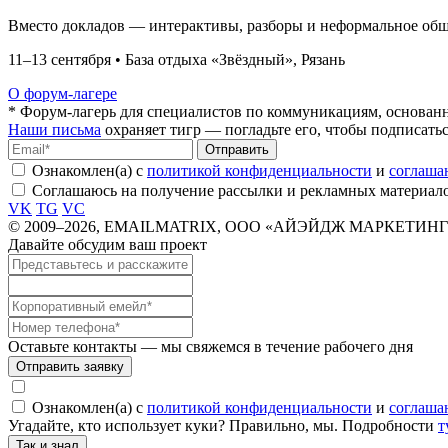
Вместо докладов — интерактивы, разборы и неформальное об
11–13 сентября • База отдыха «Звёздный», Рязань
О форум-лагере
* Форум-лагерь для специалистов по коммуникациям, основан
Наши письма
охраняет тигр — погладьте его, чтобы подписатьс
Отправить
Ознакомлен(а) с
политикой конфиденциальности
и
соглаша
Соглашаюсь на получение рассылки и рекламных материал
VK
TG
VC
© 2009–2026, EMAILMATRIX, ООО «АЙЭЙДЖ МАРКЕТИНГ
Давайте обсудим ваш проект
Оставьте контакты — мы свяжемся в течение рабочего дня
Отправить заявку
Ознакомлен(а) с
политикой конфиденциальности
и
соглаша
Угадайте, кто использует куки? Правильно, мы. Подробности
т
Так и знал