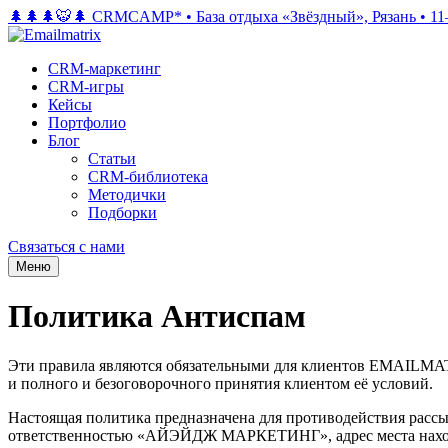
🌲🌲🌲🐯🌲 CRMCAMP*
•
База отдыха «Звёздный», Рязань
•
11
CRM-маркетинг
CRM-игры
Кейсы
Портфолио
Блог
Статьи
CRM-библиотека
Методички
Подборки
Связаться с нами
Меню
Политика Антиспам
Эти правила являются обязательными для клиентов EMAILMAT
и полного и безоговорочного принятия клиентом её условий.
Настоящая политика предназначена для противодействия рас
ответственностью «АЙЭЙДЖ МАРКЕТИНГ», адрес места нахождени