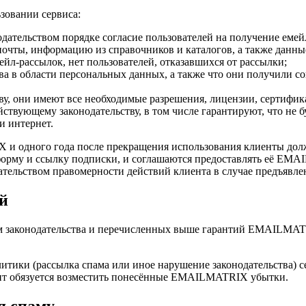
зовании сервиса:
ательством порядке согласие пользователей на получение емей
очты, информацию из справочников и каталогов, а также данны
ейл-рассылок, нет пользователей, отказавшихся от рассылки;
а в области персональных данных, а также что они получили со
ву, они имеют все необходимые разрешения, лицензии, сертифик
йствующему законодательству, в том числе гарантируют, что не
и интернет.
X и одного года после прекращения использования клиенты до
, форму и ссылку подписки, и соглашаются предоставлять её E
азательством правомерности действий клиента в случае предъяв
й
м законодательства и перечисленных выше гарантий EMAILMATR
литики (рассылка спама или иное нарушение законодательства
ент обязуется возместить понесённые EMAILMATRIX убытки.
я спаму