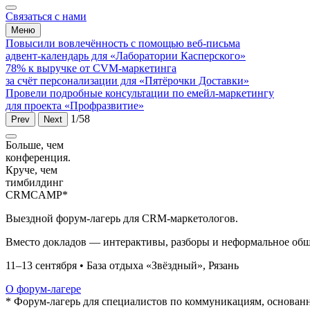
Связаться с нами
Меню
Повысили вовлечённость с помощью веб-письма
адвент-календарь для «Лаборатории Касперского»
78% к выручке от CVM-маркетинга
за счёт персонализации для «Пятёрочки Доставки»
Провели подробные консультации по емейл-маркетингу
для проекта «Профразвитие»
1
/58
Prev
Next
Больше,
чем
конференция.
Круче, чем
тимбилдинг
CRM
CAMP*
Выездной форум-лагерь для CRM-маркетологов.
Вместо докладов — интерактивы, разборы и неформальное об
11–13 сентября • База отдыха «Звёздный», Рязань
О форум-лагере
* Форум-лагерь для специалистов по коммуникациям, основан