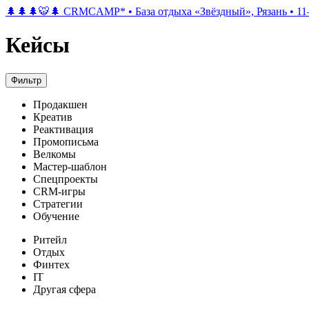
🌲🌲🌲🐯🌲 CRMCAMP*
•
База отдыха «Звёздный», Рязань
•
11
Кейсы
Фильтр
Продакшен
Креатив
Реактивация
Промописьма
Велкомы
Мастер-шаблон
Спецпроекты
CRM-игры
Стратегии
Обучение
Ритейл
Отдых
Финтех
IT
Другая сфера