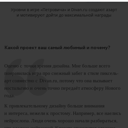
Уровни в игре «Петровича» и Divan.ru создают азарт
и мотивируют дойти до максимальной награды
Какой проект ваш самый любимый и почему?
Оценю с точки зрения дизайна. Мне больше всего
понравилась игра про снежный забег в стиле пиксель-
арт совместно с Divan.ru, потому что она вызывает
ностальгию и очень точно передаёт атмосферу Нового
года.
К привлекательному дизайну больше внимания
и интереса, нежели к простому. Например, все наелись
нейрослопа. Люди очень хорошо начали разбираться,
что сделано нейронкой. Клиента становится сложнее