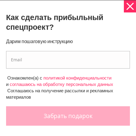
эффективной, чем просто так. Согласны ли
вы с этим?
Как сделать прибыльный
Да. Мы заметили, что клиенту важно не просто
спецпроект?
получить приз, а заработать его. Так приятнее тратить.
Похоже на психологию, близкую к FOMO.
Дарим пошаговую инструкцию
Ознакомлен(а) с
политикой конфиденциальности
и
соглашаюсь на обработку персональных данных
Соглашаюсь на получение рассылки и рекламных
материалов
Забрать подарок