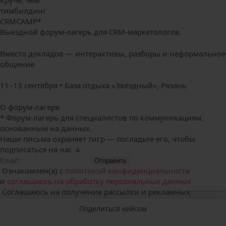
тимбилдинг
CRM
CAMP*
Выездной форум-лагерь для CRM-маркетологов.
Вместо докладов — интерактивы, разборы и неформальное
общение
11–13 сентября • База отдыха «Звёздный», Рязань
О форум-лагере
* Форум-лагерь для специалистов по коммуникациям,
основанным на данных.
Наши письма
охраняет тигр — погладьте его, чтобы
подписаться на нас ↓
Отправить
Ознакомлен(а) с
политикой конфиденциальности
и
соглашаюсь на обработку персональных данных
Соглашаюсь на получение рассылки и рекламных
материалов
Поделиться кейсом
VK
TG
VC
© 2009—2026 EMAILMATRIX ООО «АЙЭЙДЖ МАРКЕТИНГ»