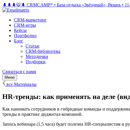
🌲🌲🌲🐯🌲 CRMCAMP*
•
База отдыха «Звёздный», Рязань
•
11
CRM-маркетинг
CRM-игры
Кейсы
Портфолио
Блог
Статьи
CRM-библиотека
Методички
Подборки
Связаться с нами
Меню
все Материалы
HR-тренды: как применять на деле (вид
Как нанимать сотрудников в гибридные команды и поддержива
тренды в практике диджитал-компаний.
Запись вебинара (1,5 часа) будет полезна HR-специалистам и р