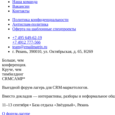
Наша команда
Вакансии
Контакты
Политика конфиденциальности
Антиспам-политика
Оферта на шаблонные спецпроекты
+7 495 649-62-19
+7 4912 777-566
team@emailmatrix.ru
г. Рязань, 390010, ул. Октябрьская, д. 65, H269
Больше,
чем
конференция.
Круче, чем
тимбилдинг
CRM
CAMP*
Выездной форум-лагерь для CRM-маркетологов.
Вместо докладов — интерактивы, разборы и неформальное об
11–13 сентября • База отдыха «Звёздный», Рязань
О форум-лагере