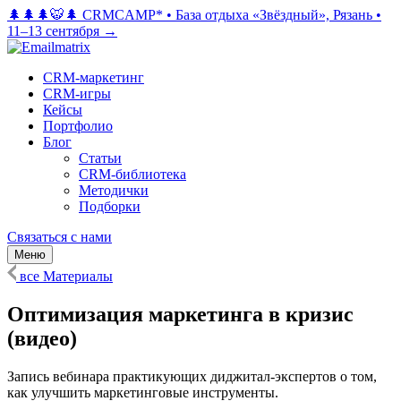
🌲🌲🌲🐯🌲 CRMCAMP*
•
База отдыха «Звёздный», Рязань
•
11–13 сентября →
CRM-маркетинг
CRM-игры
Кейсы
Портфолио
Блог
Статьи
CRM-библиотека
Методички
Подборки
Связаться с нами
Меню
все Материалы
Оптимизация маркетинга в кризис
(видео)
Запись вебинара практикующих диджитал-экспертов о том,
как улучшить маркетинговые инструменты.