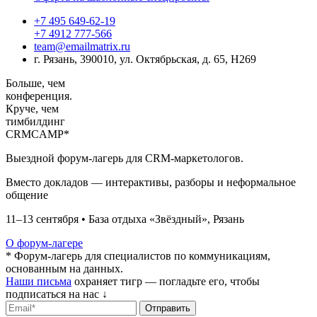
+7 495 649-62-19
+7 4912 777-566
team@emailmatrix.ru
г. Рязань, 390010, ул. Октябрьская, д. 65, H269
Больше,
чем
конференция.
Круче, чем
тимбилдинг
CRM
CAMP*
Выездной форум-лагерь для CRM-маркетологов.
Вместо докладов — интерактивы, разборы и неформальное
общение
11–13 сентября • База отдыха «Звёздный», Рязань
О форум-лагере
* Форум-лагерь для специалистов по коммуникациям,
основанным на данных.
Наши письма
охраняет тигр — погладьте его, чтобы
подписаться на нас ↓
Отправить