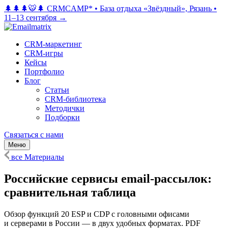
🌲🌲🌲🐯🌲 CRMCAMP*
•
База отдыха «Звёздный», Рязань
•
11–13 сентября →
CRM-маркетинг
CRM-игры
Кейсы
Портфолио
Блог
Статьи
CRM-библиотека
Методички
Подборки
Связаться с нами
Меню
все Материалы
Российские сервисы email-рассылок:
сравнительная таблица
Обзор функций 20 ESP и CDP с головными офисами
и серверами в России — в двух удобных форматах. PDF