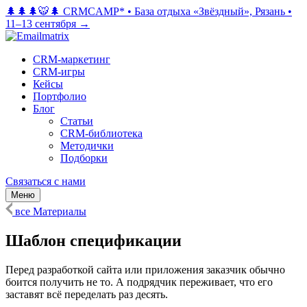
🌲🌲🌲🐯🌲 CRMCAMP*
•
База отдыха «Звёздный», Рязань
•
11–13 сентября →
CRM-маркетинг
CRM-игры
Кейсы
Портфолио
Блог
Статьи
CRM-библиотека
Методички
Подборки
Связаться с нами
Меню
все Материалы
Шаблон спецификации
Перед разработкой сайта или приложения заказчик обычно
боится получить не то. А подрядчик переживает, что его
заставят всё переделать раз десять.