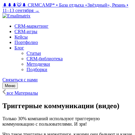
🌲🌲🌲🐯🌲 CRMCAMP*
•
База отдыха «Звёздный», Рязань
•
11–13 сентября →
CRM-маркетинг
CRM-игры
Кейсы
Портфолио
Блог
Статьи
CRM-библиотека
Методички
Подборки
Связаться с нами
Меню
все Материалы
Триггерные коммуникации (видео)
Только 30% компаний используют триггерную
коммуникацию с пользователями. И зря!
Что такое триггеры в маркетинге, какими они бывают и какие