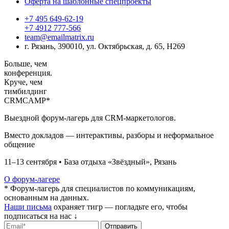
Оферта на шаблонные спецпроекты
+7 495 649-62-19
+7 4912 777-566
team@emailmatrix.ru
г. Рязань, 390010, ул. Октябрьская, д. 65, H269
Больше,
чем
конференция.
Круче, чем
тимбилдинг
CRM
CAMP*
Выездной форум-лагерь для CRM-маркетологов.
Вместо докладов — интерактивы, разборы и неформальное
общение
11–13 сентября • База отдыха «Звёздный», Рязань
О форум-лагере
* Форум-лагерь для специалистов по коммуникациям,
основанным на данных.
Наши письма
охраняет тигр — погладьте его, чтобы
подписаться на нас ↓
Отправить